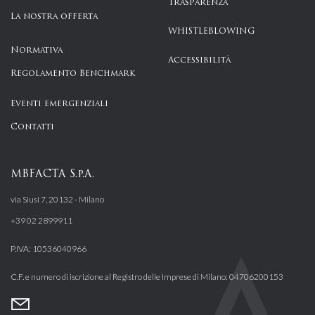
Trasparenza
La nostra offerta
WHISTLEBLOWING
Normativa
Accessibilità
Regolamento Benchmark
Eventi emergenziali
Contatti
MBFACTA S.p.A.
via Siusi 7, 20132 - Milano
+39 02 2899911
P.IVA: 10536040966
C.F. e numero di iscrizione al Registro delle Imprese di Milano: 04706200153
Mail