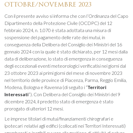
OTTOBRE/NOVEMBRE 2023
Con il presente avviso si informa che con l’Ordinanza del Capo
Dipartimento della Protezione Civile (OCDPC) del 12
febbraio 2024, n. 1.070 è stata adottata una misura di
sospensione del pagamento delle rate dei mutui, in
conseguenza della Delibera del Consiglio dei Ministri del 16
gennaio 2024 con la quale è stato dichiarato, per 12 mesi dalla
data di deliberazione, lo stato di emergenza in conseguenza
degli eccezionali eventi meteorologici verificatisi nei giorni dal
23 ottobre 2023 ai primi giorni del mese di novembre 2023
nel territorio delle province di Piacenza, Parma, Reggio Emilia,
Modena, Bologna e Ravenna (di seguito i “
Territori
Interessati
”). Con Delibera del Consiglio dei Ministri del 9
dicembre 2024, il predetto stato di emergenza è stato
prorogato di ulteriori 12 mesi.
Le imprese titolari di mutui/finanziamenti chirografari e
ipotecari relativi agli edifici (collocati nei Territori Interessati)
sgomberati o inagibili ovvero alla gestione di attività di natura